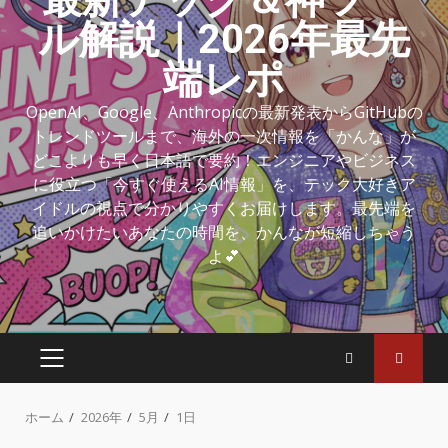
ル解説｜2026年最先
端レポ
OpenAI、Google、Anthropicの最新発表からGitHubの
トレンドツールまで、海外の一次情報を「かんな」が
どこよりも早く日本語で要約！エンジニアやビジネス
に役立つ「今すぐ使えるAI情報」を、テック大好きア
イドルの視点で分かりやすくお届けします。最先端を
追いかけたいあなたの時間を、かんなが短縮しちゃう
よ💕
ホーム
2026年
5月
1日