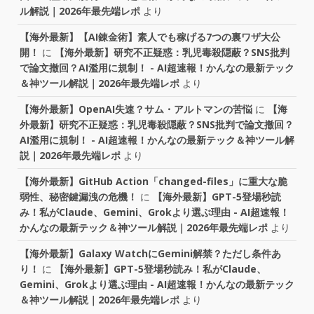
ル解説｜2026年最先端レポ
より
【海外最新】【AI錬金術】素人でも稼げる7つの裏ワザ大公
開！
に
【海外最新】研究不正疑惑：乳児毒殺隠蔽？SNS批判
で論文撤回？AI濫用に規制！ - AI超速報！かんなの最新テック
＆神ツール解説｜2026年最先端レポ
より
【海外最新】OpenAI失速？サム・アルトマンの苦悩
に
【海
外最新】研究不正疑惑：乳児毒殺隠蔽？SNS批判で論文撤回？
AI濫用に規制！ - AI超速報！かんなの最新テック＆神ツール解
説｜2026年最先端レポ
より
【海外最新】GitHub Action「changed-files」に重大な脆
弱性、秘密鍵漏洩の危機！
に
【海外最新】GPT-5登場秒読
み！私がClaude、Gemini、Grokより選ぶ理由 - AI超速報！
かんなの最新テック＆神ツール解説｜2026年最先端レポ
より
【海外最新】Galaxy WatchにGemini解禁？ただし条件あ
り！
に
【海外最新】GPT-5登場秒読み！私がClaude、
Gemini、Grokより選ぶ理由 - AI超速報！かんなの最新テック
＆神ツール解説｜2026年最先端レポ
より