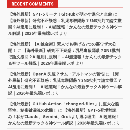
RECENT COMMENTS
【海外最新】GPT-5リーク！GitHubが明かす進化と全貌
に
【海外最新】研究不正疑惑：乳児毒殺隠蔽？SNS批判で論文撤
回？AI濫用に規制！ - AI超速報！かんなの最新テック＆神ツー
ル解説｜2026年最先端レポ
より
【海外最新】【AI錬金術】素人でも稼げる7つの裏ワザ大公
開！
に
【海外最新】研究不正疑惑：乳児毒殺隠蔽？SNS批判
で論文撤回？AI濫用に規制！ - AI超速報！かんなの最新テック
＆神ツール解説｜2026年最先端レポ
より
【海外最新】OpenAI失速？サム・アルトマンの苦悩
に
【海
外最新】研究不正疑惑：乳児毒殺隠蔽？SNS批判で論文撤回？
AI濫用に規制！ - AI超速報！かんなの最新テック＆神ツール解
説｜2026年最先端レポ
より
【海外最新】GitHub Action「changed-files」に重大な脆
弱性、秘密鍵漏洩の危機！
に
【海外最新】GPT-5登場秒読
み！私がClaude、Gemini、Grokより選ぶ理由 - AI超速報！
かんなの最新テック＆神ツール解説｜2026年最先端レポ
より