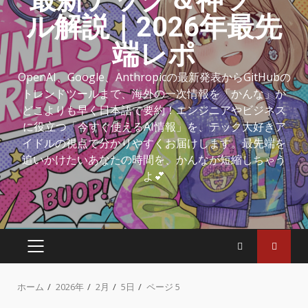
ル解説｜2026年最先
端レポ
OpenAI、Google、Anthropicの最新発表からGitHubの
トレンドツールまで、海外の一次情報を「かんな」が
どこよりも早く日本語で要約！エンジニアやビジネス
に役立つ「今すぐ使えるAI情報」を、テック大好きア
イドルの視点で分かりやすくお届けします。最先端を
追いかけたいあなたの時間を、かんなが短縮しちゃう
よ💕
ホーム
2026年
2月
5日
ページ 5