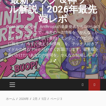
ル解説｜2026年最先
端レポ
OpenAI、Google、Anthropicの最新発表からGitHubの
トレンドツールまで、海外の一次情報を「かんな」が
どこよりも早く日本語で要約！エンジニアやビジネス
に役立つ「今すぐ使えるAI情報」を、テック大好きア
イドルの視点で分かりやすくお届けします。最先端を
追いかけたいあなたの時間を、かんなが短縮しちゃう
よ💕
ホーム
2026年
2月
5日
ページ 3