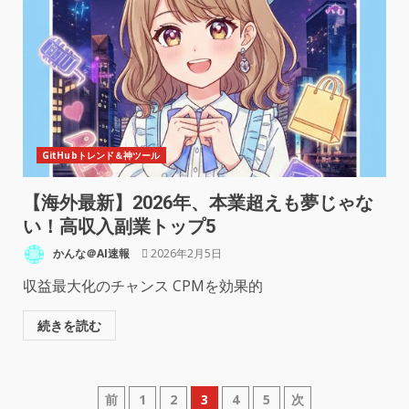
GitHubトレンド＆神ツール
【海外最新】2026年、本業超えも夢じゃな
い！高収入副業トップ5
かんな＠AI速報
2026年2月5日
収益最大化のチャンス CPMを効果的
続きを読む
前
1
2
3
4
5
次