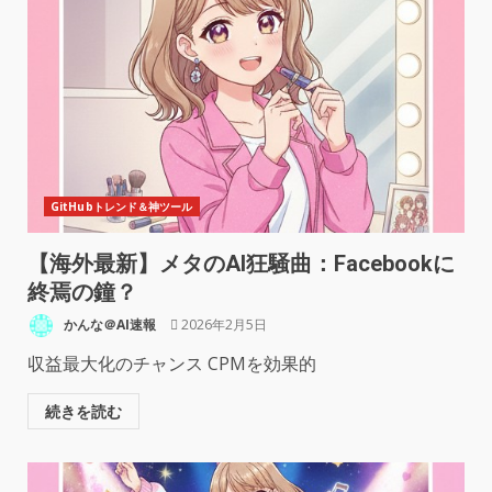
GitHubトレンド＆神ツール
【海外最新】メタのAI狂騒曲：Facebookに
終焉の鐘？
かんな＠AI速報
2026年2月5日
収益最大化のチャンス CPMを効果的
続きを読む