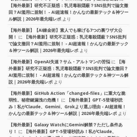
【海外最新】研究不正疑惑：乳児毒殺隠蔽？SNS批判で論文撤
回？AI濫用に規制！ - AI超速報！かんなの最新テック＆神ツー
ル解説｜2026年最先端レポ
より
【海外最新】【AI錬金術】素人でも稼げる7つの裏ワザ大公
開！
に
【海外最新】研究不正疑惑：乳児毒殺隠蔽？SNS批判
で論文撤回？AI濫用に規制！ - AI超速報！かんなの最新テック
＆神ツール解説｜2026年最先端レポ
より
【海外最新】OpenAI失速？サム・アルトマンの苦悩
に
【海
外最新】研究不正疑惑：乳児毒殺隠蔽？SNS批判で論文撤回？
AI濫用に規制！ - AI超速報！かんなの最新テック＆神ツール解
説｜2026年最先端レポ
より
【海外最新】GitHub Action「changed-files」に重大な脆
弱性、秘密鍵漏洩の危機！
に
【海外最新】GPT-5登場秒読
み！私がClaude、Gemini、Grokより選ぶ理由 - AI超速報！
かんなの最新テック＆神ツール解説｜2026年最先端レポ
より
【海外最新】Galaxy WatchにGemini解禁？ただし条件あ
り！
に
【海外最新】GPT-5登場秒読み！私がClaude、