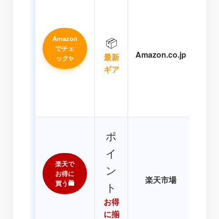
「海
ト
最新
Amazon
📦
スや
でチェ
Amazon.co.jp
る
最新
ック✨
Am
ギア
日チ
💕
強環
「ポ
ポ
ア
イ
AI
楽天で
りの
ン
お得に
楽天市場
は楽
買う🛍️
ト
ら揃
お得
質割
に揃
境を