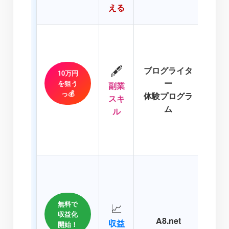
える
「A
今の
🖋️
ブログライタ
10万円
なす
ー
を狙う
副業
必
っ💰
体験プログラ
スキ
円の
ム
ル
ら、
超お
「あ
AI
無料で
📈
なら
収益化
A8.net
手A
収益
開始！