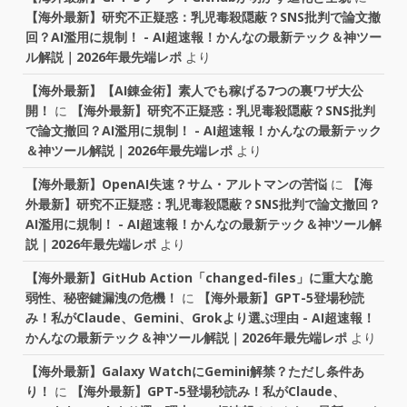
【海外最新】研究不正疑惑：乳児毒殺隠蔽？SNS批判で論文撤
回？AI濫用に規制！ - AI超速報！かんなの最新テック＆神ツー
ル解説｜2026年最先端レポ
より
【海外最新】【AI錬金術】素人でも稼げる7つの裏ワザ大公
開！
に
【海外最新】研究不正疑惑：乳児毒殺隠蔽？SNS批判
で論文撤回？AI濫用に規制！ - AI超速報！かんなの最新テック
＆神ツール解説｜2026年最先端レポ
より
【海外最新】OpenAI失速？サム・アルトマンの苦悩
に
【海
外最新】研究不正疑惑：乳児毒殺隠蔽？SNS批判で論文撤回？
AI濫用に規制！ - AI超速報！かんなの最新テック＆神ツール解
説｜2026年最先端レポ
より
【海外最新】GitHub Action「changed-files」に重大な脆
弱性、秘密鍵漏洩の危機！
に
【海外最新】GPT-5登場秒読
み！私がClaude、Gemini、Grokより選ぶ理由 - AI超速報！
かんなの最新テック＆神ツール解説｜2026年最先端レポ
より
【海外最新】Galaxy WatchにGemini解禁？ただし条件あ
り！
に
【海外最新】GPT-5登場秒読み！私がClaude、