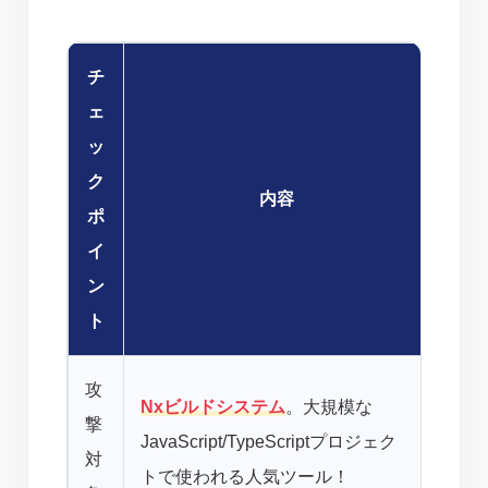
チ
ェ
ッ
ク
内容
ポ
イ
ン
ト
攻
えー
Nxビルドシステム
。大規模な
撃
狙わ
JavaScript/TypeScriptプロジェク
対
用し
トで使われる人気ツール！