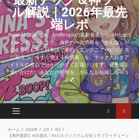
ル解説｜2026年最先
端レポ
OpenAI、Google、Anthropicの最新発表からGitHubの
トレンドツールまで、海外の一次情報を「かんな」が
どこよりも早く日本語で要約！エンジニアやビジネス
に役立つ「今すぐ使えるAI情報」を、テック大好きア
イドルの視点で分かりやすくお届けします。最先端を
追いかけたいあなたの時間を、かんなが短縮しちゃう
よ💕
ホーム
2026年
2月
4日
【海外最新】AI兵器化！Nxビルドシステムを狙うサプライチェーン