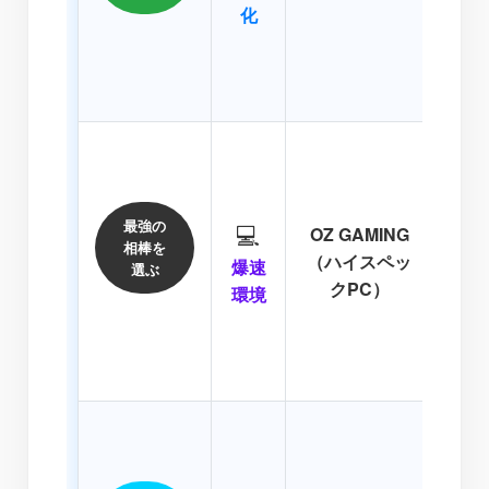
を使
化
を自
技も
「ロ
AI
最強の
💻
OZ GAMING
に
相棒を
（ハイスペッ
OZ
爆速
選ぶ
クPC）
マシ
環境
作業
ゃう
「長
AI