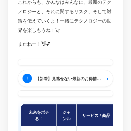
これからも、かんなはみんなに、最新のテク
ノロジーと、それに関するリスク、そして対
策を伝えていくよ！一緒にテクノロジーの世
界を楽しもうね！🚀
またねー！👋💕
›
!
【新着】見逃せない最新のお得情報をチェック
未来をポチ
ジャ
サービス / 商品
かん
る！
ンル