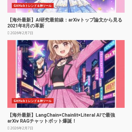
GitHubトレンド＆神ツール
【海外最新】AI研究最前線：arXivトップ論文から見る
2021年8月の革新
2026年2月7日
GitHubトレンド＆神ツール
【海外最新】LangChain×Chainlit×Literal AIで最強
arXiv RAGチャットボット爆誕！
2026年2月7日