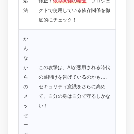
処
修正！
依存関係の精査
。プロジェ
ロジ
法
クトで使用している依存関係を徹
で確
底的にチェック！
か
ん
な
か
この攻撃は、AIが悪用される時代
テク
ら
の幕開けを告げているのかも…。
それ
の
セキュリティ意識をさらに高め
だよ
メ
て、自分の身は自分で守るしかな
なく
ッ
い！
する
セ
ー