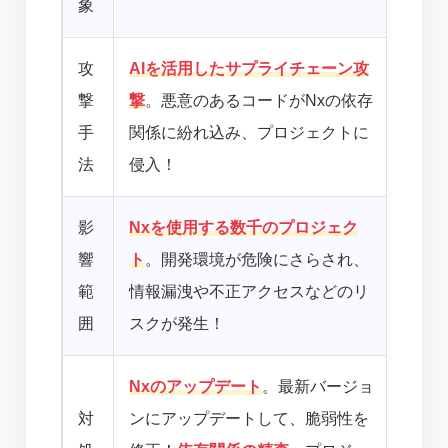
象
よ！
攻
AIを活用したサプライチェーン攻
AI
撃
撃
。悪意のあるコードがNxの依存
かも
手
関係に紛れ込み、プロジェクトに
て、
法
侵入！
しい
影
Nxを使用する数千のプロジェク
ぎゃー
響
ト
。開発環境が危険にさらされ、
クト
範
情報漏洩や不正アクセスなどのリ
なん
囲
スクが発生！
事態
Nxのアップデート
。最新バージョ
みん
対
ンにアップデートして、脆弱性を
トし