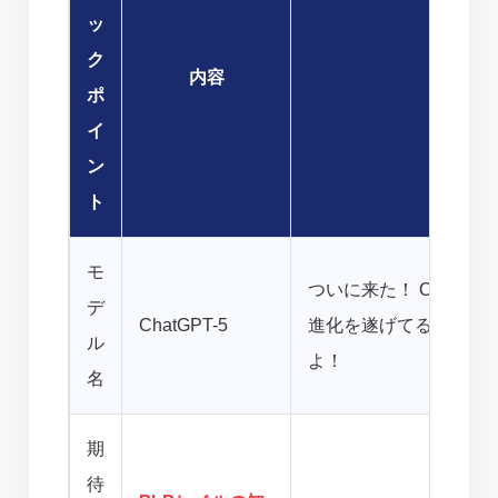
ッ
ク
内容
かんな
ポ
イ
ン
ト
モ
ついに来た！ ChatG
デ
ChatGPT-5
進化を遂げてるのか、
ル
よ！
名
期
待