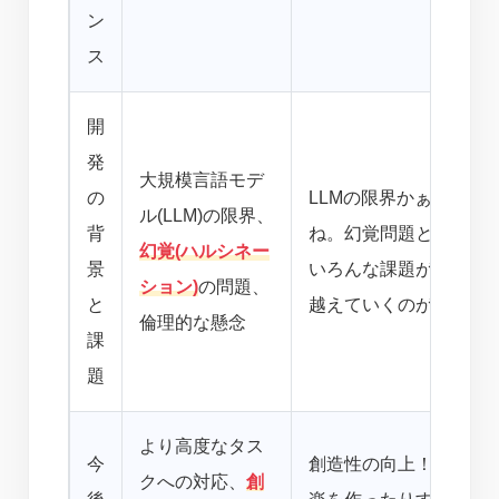
ン
ス
開
発
大規模言語モデ
の
LLMの限界かぁ。やっ
ル(LLM)の限界、
背
ね。幻覚問題とか、倫理
幻覚(ハルシネー
景
いろんな課題があるんだ
ション)
の問題、
と
越えていくのが、テッ
倫理的な懸念
課
題
より高度なタス
今
創造性の向上！？ AI
クへの対応、
創