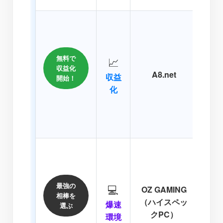
「あ
AI
無料で
📈
なら
収益化
A8.net
手A
収益
開始！
を使
化
を自
技も
「ロ
AI
最強の
💻
OZ GAMING
に
相棒を
（ハイスペッ
OZ
爆速
選ぶ
クPC）
マシ
環境