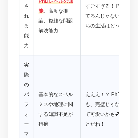
PhDレベルの知
さ
すごすぎる！ PhDレ
能
、高度な推
れ
てるんじゃない！？ こ
論、複雑な問題
る
ちの生活はどう変わる
解決能力
能
力
実
際
の
パ
基本的なスペル
えええ！？ PhDレベ
フ
ミスや地理に関
も、完璧じゃないとこ
ォ
する知識不足が
て可愛いかも💕 まだ
ー
指摘
とだね！
マ