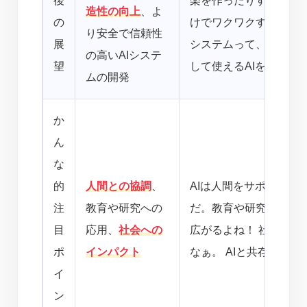
後
楽を作ったりする時代が
造性の向上
、よ
の
けでワクワクする！ で
り安全で信頼性
展
システムって、すごく重
の高いAIシステ
望
して使えるAIを目指し
ムの開発
か
ん
な
的
人間との協調
、
AIは人間をサポートす
注
教育や研究への
だ。教育や研究に役立
目
応用、
社会への
広がるよね！ 社会への
ポ
インパクト
なぁ。 AIと共存する
イ
ン