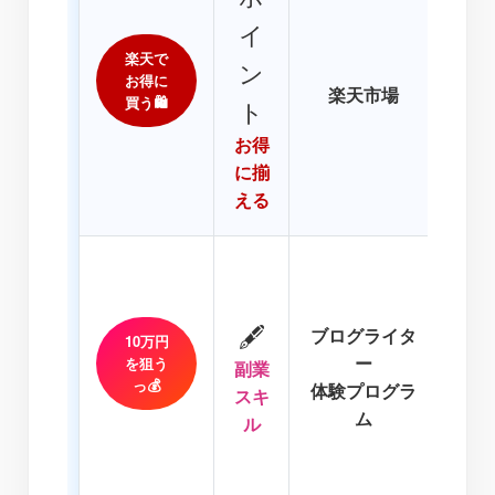
ア
イ
AI
楽天で
りの
ン
お得に
楽天市場
は楽
買う🛍️
ト
ら揃
お得
質割
に揃
境を
える
「A
今の
🖋️
ブログライタ
10万円
なす
ー
を狙う
副業
必
っ💰
体験プログラ
スキ
円の
ム
ル
ら、
超お