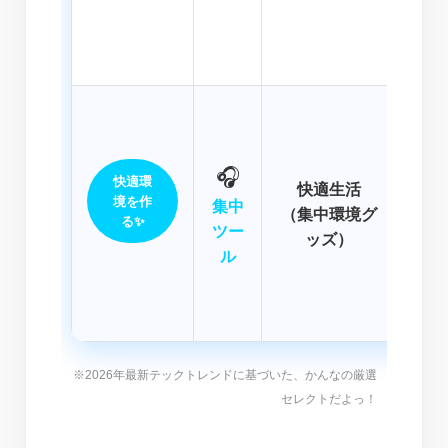
作業
ゃう
「長
AI
🎧
快適環
快適生活
には
境を作
集中
（集中環境グ
ノイ
る✨
ツー
ッズ）
アな
ル
トす
う。
※2026年最新テックトレンドに基づいた、かんなの厳選
セレクトだよっ！