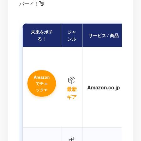
バーイ！👋
未来をポチ
ジャ
サービス / 商品
かん
る！
ンル
「海
ト
最新
Amazon
📦
スや
でチェ
Amazon.co.jp
る
最新
ック✨
Am
ギア
日チ
💕
強環
「ポ
ポ