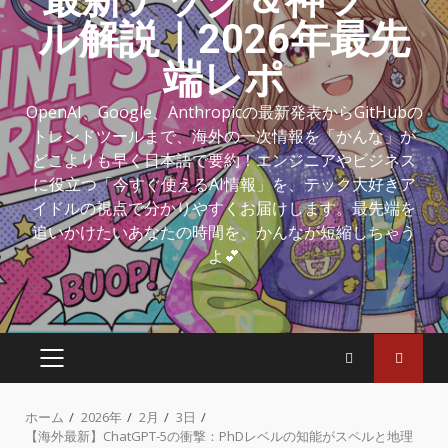
ル解説｜2026年最先
端レポ
OpenAI、Google、Anthropicの最新発表からGitHubの
トレンドツールまで、海外の一次情報を「かんな」が
どこよりも早く日本語で要約！エンジニアやビジネス
に役立つ「今すぐ使えるAI情報」を、テック大好きア
イドルの視点で分かりやすくお届けします。最先端を
追いかけたいあなたの時間を、かんなが短縮しちゃう
よ💕
ホーム
2026年
2月
3日
【海外最新】ChatGPT-5の衝撃：PhDレベルの知能がスペルと地理