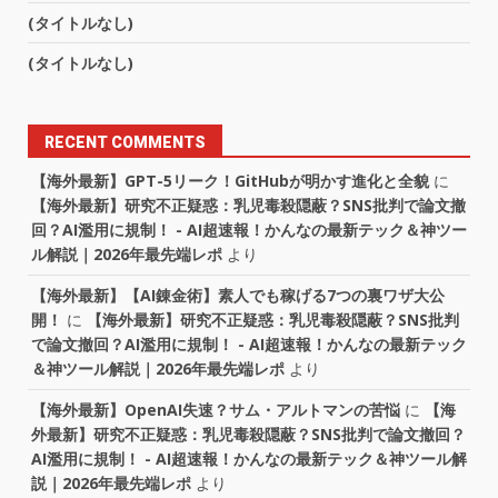
(タイトルなし)
(タイトルなし)
RECENT COMMENTS
【海外最新】GPT-5リーク！GitHubが明かす進化と全貌
に
【海外最新】研究不正疑惑：乳児毒殺隠蔽？SNS批判で論文撤
回？AI濫用に規制！ - AI超速報！かんなの最新テック＆神ツー
ル解説｜2026年最先端レポ
より
【海外最新】【AI錬金術】素人でも稼げる7つの裏ワザ大公
開！
に
【海外最新】研究不正疑惑：乳児毒殺隠蔽？SNS批判
で論文撤回？AI濫用に規制！ - AI超速報！かんなの最新テック
＆神ツール解説｜2026年最先端レポ
より
【海外最新】OpenAI失速？サム・アルトマンの苦悩
に
【海
外最新】研究不正疑惑：乳児毒殺隠蔽？SNS批判で論文撤回？
AI濫用に規制！ - AI超速報！かんなの最新テック＆神ツール解
説｜2026年最先端レポ
より