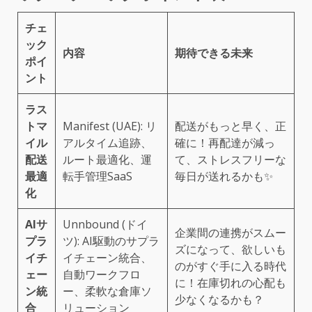
チェ
ック
内容
期待できる未来
ポイ
ント
ラス
トマ
Manifest (UAE): リ
配送がもっと早く、正
イル
アルタイム追跡、
確に！再配達が減っ
配送
ルート最適化、運
て、ストレスフリーな
最適
転手管理SaaS
毎日が送れるかも✨
化
AIサ
Unnbound (ドイ
企業間の連携がスムー
プラ
ツ): AI駆動のサプラ
ズになって、欲しいも
イチ
イチェーン統合、
のがすぐ手に入る時代
ェー
自動ワークフロ
に！在庫切れの心配も
ン統
ー、柔軟な倉庫ソ
少なくなるかも？
合
リューション