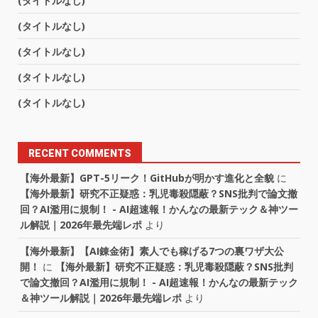
(タイトルなし)
(タイトルなし)
(タイトルなし)
(タイトルなし)
(タイトルなし)
RECENT COMMENTS
【海外最新】GPT-5リーク！GitHubが明かす進化と全貌
に
【海外最新】研究不正疑惑：乳児毒殺隠蔽？SNS批判で論文撤
回？AI濫用に規制！ - AI超速報！かんなの最新テック＆神ツー
ル解説｜2026年最先端レポ
より
【海外最新】【AI錬金術】素人でも稼げる7つの裏ワザ大公
開！
に
【海外最新】研究不正疑惑：乳児毒殺隠蔽？SNS批判
で論文撤回？AI濫用に規制！ - AI超速報！かんなの最新テック
＆神ツール解説｜2026年最先端レポ
より