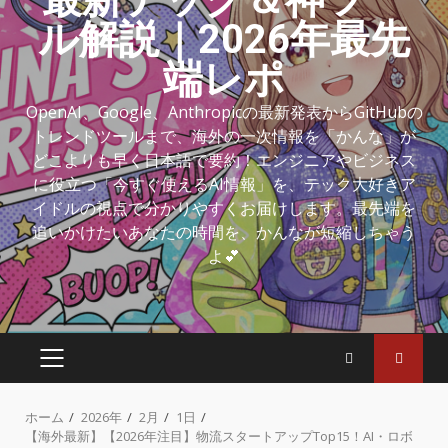
ル解説｜2026年最先
端レポ
OpenAI、Google、Anthropicの最新発表からGitHubの
トレンドツールまで、海外の一次情報を「かんな」が
どこよりも早く日本語で要約！エンジニアやビジネス
に役立つ「今すぐ使えるAI情報」を、テック大好きア
イドルの視点で分かりやすくお届けします。最先端を
追いかけたいあなたの時間を、かんなが短縮しちゃう
よ💕
ホーム
2026年
2月
1日
【海外最新】【2026年注目】物流スタートアップTop15！AI・ロボ