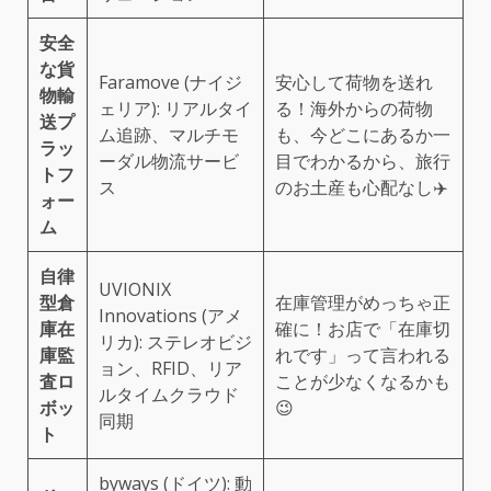
安全
な貨
Faramove (ナイジ
安心して荷物を送れ
物輸
ェリア): リアルタイ
る！海外からの荷物
送プ
ム追跡、マルチモ
も、今どこにあるか一
ラッ
ーダル物流サービ
目でわかるから、旅行
トフ
ス
のお土産も心配なし✈️
ォー
ム
自律
UVIONIX
型倉
在庫管理がめっちゃ正
Innovations (アメ
庫在
確に！お店で「在庫切
リカ): ステレオビジ
庫監
れです」って言われる
ョン、RFID、リア
査ロ
ことが少なくなるかも
ルタイムクラウド
ボッ
😉
同期
ト
byways (ドイツ): 動