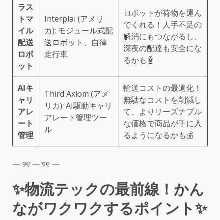
ラス
ロボットが荷物を運ん
トマ
Interplai (アメリ
でくれる！人手不足の
イル
カ): モジュール式配
解消にもつながるし、
配送
送ロボット、自律
深夜の配達も安全にな
ロボ
走行車
るかも🤖
ット
AIキ
輸送コストの最適化！
Third Axiom (アメ
ャリ
無駄なコストを削減し
リカ): AI駆動キャリ
アレ
て、よりリーズナブル
アレート管理ツー
ート
な価格で商品が手に入
ル
管理
るようになるかも💰
— ୨୧ — ୨୧ —
✨物流テックの最前線！かん
ながワクワクするポイント✨