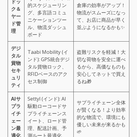
ドッ
的スケジューリン
倉庫の効率がアップ！
ク＆
グ、多言語コミュ
物流がスムーズになっ
ヤー
ニケーションツー
て、お店に商品が早く
ド管
ル、物流ダッシュ
並ぶようになるかも✨
理
ボード
デジ
Taabi Mobility (イ
盗難リスクを軽減！大
タル
ンド): GPS統合デジ
切な荷物を安全に運べ
貨物
タル貨物ロック、
るから、高価なものも
セキ
RFIDベースのアク
安心してネットで買え
ュリ
セス制御
るね🎁
ティ
AIサ
Settyl (インド): AI
サプライチェーン全体
プラ
駆動ローコードサ
が賢くなる！より効率
イチ
プライチェーンス
的な物流で、環境にも
ェー
イート、ロード管
優しい未来が来るかも
ン最
理、配送計画、予
🌱
適化
測ルート最適化