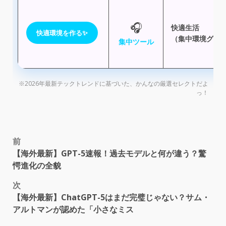
🎧
快適生活
快適環境を作る✨
（集中環境グッ
集中ツール
※2026年最新テックトレンドに基づいた、かんなの厳選セレクトだよ
っ！
以下は参考リソースの一覧です。
مافيا-المخدرات-رئيس-الإكوادور-يطلب-مس
ai詐欺から身を守る！フェイク画像を見抜く3つの
恋のリベンジ！占いと恋愛リアリティーショー、
リクルートの恋活アプリ「matchbook」ってどんな感じ？
ハッピーメール、恋愛応援youtubeチャンネル開設！ナ
謎解きx恋活！tiktoker-urchin-志の隠した手紙を探せ！
【としくんblog】エアドロップ参加方法完全ガイド
大阪メトロ沿線で運命の出会い！地域活性化婚活
40代婚活、アプリで出会いを掴むコツ
بايدن-يعلن-خطة-إنفاق-اجتماعي-بقيمة-1-75-تر
日本最大級！スタートアップ専門展示会「climbers-startup-japan-2023
マッチングアプリ戦国時代、勝つのはどこ？
なぜ男は「清潔感がない」と言われるのか？
ペアーズ、マイナンバーカード認証導入！安全＆
أفغانستان-طالبان-تصدر-مرسوما-لـإقرار
20代女性が語る！年上男性との恋愛、理想と現実
ホークスファン必見！恋も応援！鷹祭チケットget
عطلة-نهاية-الأسبوع-في-الإمارات-لماذا-ق
20代後半～30代前半の結婚観：マッチングアプリ利
【戦慄】マッチングアプリで遭遇！恐怖line男図鑑
2026年コマース市場予測：aiが変える7つの注目トレン
終電時刻入りパーカー爆売れ！dineが紳士淑女向け
علماء-الصواريخ-وجراحو-الأعصاب-ليسوا-ب
25～44歳未婚女性のホンネ！恋愛・結婚どうしよう
pairs、安心・安全強化！不正対策5つの新施策
كأس-العرب-تونس-تواجه-الجزائر-في-نهائي-ا
20代30代会社員女性のホンネ！マッチングアプリ疲
zozo、ファッションで恋活！aiマッチングアプリ「zozoマ
ひろゆき「男はなんとかなるけど、女は大変」そ
روسيا-وأوكرانيا-المفوضية-الأوروبية-ت
【マチアプ選びの迷子卒業】専門家があなたに最
「草食系男子」が女性からのアプローチに弱い9つ
التغير-المناخي-كيف-تحولت-بقعة-من-نفايا
マッチングアプリ成功の秘訣：恋人ができる男女
20代が結婚相談所を選ぶ理由
初デート必勝コーデ：ワンピース、スカート、パ
blog
恋活アプリ新潮流！マッチングアプリ不要の出会
コマースの未来を掴む！2026年トレンド予測レポー
モテる秘訣は「中性的な魅力」にあり！
高倉健さんのパートナー、17年の真実を告白
鈴木奈々、ガチ婚活！マッチングアプリで理想の
【クリスマスまでに！】人気者が教える出会いの
aiが恋をアシスト！モテるメッセージを自動生成
2025年、全国5都市で「メガ級の出会い」！-mega-love-fes開催！
「職場以外」で偶然の出会い！イノベーションを
マッチングアプリ婚増加も未婚率改善せず？3つの
絶望からの逆転劇：アプリマスター徳光、運命の
【line交換保証】次世代マッチングアプリ「pipeline」登
裏垢女子なりすまし詐欺の手口と対策
【before-after写真公開】劇的変化！マッチングアプリで
z世代必見！tinder安全対策、日本発の秘密機能とは？
タップル会員数700万人突破！国内最大級マッチン
マッチングアプリ、出会いの鍵は会話力！女性が
50代、夏に恋してつながる！r50timeフォトコン開催
ペアーズ、マイナンバーで本人確認がより簡単に
امرأة-تتولى-قيادة-شرطة-نيويورك-للمرة-ا
「ロマンス詐欺」急増！巧妙手口と対策を徹底解
メガ級の恋、始まる！2025年、東京・大阪・福岡で
話題沸騰！相席スポット5選で運命の出会いを掴む
全米騒然！男性レビューアプリ「tea」の衝撃
فيروس-كورونا-من-أين-جاء-متحور-أوميكرون
大阪「メガ恋フェス」7-19開催！800人が出会う1日限り
ペアーズxdazn、大阪ダービーで恋が実る！？特別観
マッチングアプリのドタキャン実態調査！男女の
マッチングアプリで出会った地雷男の自爆line！「
home
「モテたい弁護士」婚活苦戦記
未婚者がハマるsns判明！x利用者の恋愛事情を徹底
大阪メトロ、恋のミスマッチトレイン発車！
尽くしすぎ妻の末路不倫夫との離婚と再婚、そ
恋活卒業！マトモな男と即付き合う最新メソッド
出会いの形、激変！2022年「マッチングアプリ婚」
guで見つけた！初デートで絶対好印象を与える春の
男心を掴む！lineスタンプ戦略：少年漫画系で親近
【日本未上陸】クリス・プラット最新作、酷評で
出会いを革新！eight主催「営業マーケdx比較･導入展2024
御札の力：不思議体験と開運の法則
モテ男に女児が多いのは因果応報？
マッチングアプリ実態調査：利用期間と出会いの
街コン・合コンアプリ決定版！出会いを叶える厳
ペット好き必見！アモルペットの真相：出会いの
【日本未上陸】ティモシー＆カイリー、同棲生活
次世代scを創る！nrf2026トレンド速報＆スタートアップ
42歳小林アナ、「最後の恋」は妥協ゼロ！イケメン
ぼったくり！？六本木15分デートで2万円
ペアーズxバチェラー・ジャパン！恋が始まるフ
ひろゆき流、人間関係が楽になる期待しない
home
blog
仮想通貨 チャート一斉比較・一覧化
出会いはマッチングアプリが主流に？
エンタメ業界の革命！pato-awards-2025密着動画公開👑
マッチングアプリで恋人を作る秘訣：男女1000人調
婚活女子の迷走と成功法則：結婚相談所所長が語
マッチングアプリ、20代の出会いの場2位に！成約
【としくんblog】メタバース仮想通貨投資入門：初
衝撃データ！生涯未婚、セックスレス日本の恋
マッチングアプリ実態調査2025：出会い、交際、結
アプ活沼から奇跡の再会！6割妻夫木聡との恋の結
38歳バツイチ独身女、マッチングアプリでイケメン
maum（マウム）：350万人が語学＆交流で高評価！ユー
即マッチング！「リンクル」で理想の出会いを実
【としくんblog】defi革命：金融の未来を切り拓く分散
最新恋活サービス：メタバース婚活からaiマッチン
就活アプリは出会い系？社長と晩ごはんの実態
脳年齢診断アプリおすすめランキング
経営者必見！マッチングアプリ「colabo」にブースト
20代の投資詐欺被害が深刻化！シニアの3倍、巧妙
【としくんblog】イーサリアム大型アップデート：
婚活アプリで結婚詐欺未遂！？40代女性ライターが
ペアーズ、ロマンス詐欺撲滅へ！-新対策で安全強
前
【海外最新】GPT-5速報！過去モデルと何が違う？驚
愕進化の全貌
次
【海外最新】ChatGPT-5はまだ完璧じゃない？サム・
アルトマンが認めた「小さなミス