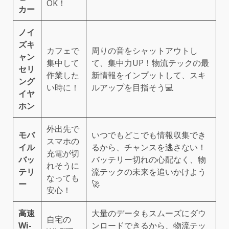
OK！
カー
ノイ
ズキ
カフェで
周りの音をシャットアウトし
ャン
集中して
て、集中力UP！物流テックの最
セリ
作業した
新情報をインプットして、スキ
ング
い時に！
ルアップを目指そう💻
イヤ
ホン
外出先で
モバ
いつでもどこでも情報収集でき
スマホの
イル
るから、チャンスを逃さない！
充電が切
バッ
バッテリー切れの心配なく、物
れそうに
テリ
流テックの未来を追いかけよう
なっても
ー
🚀
安心！
高速
大量のデータもスムーズにダウ
自宅の
Wi-
ンロードできるから、物流テッ