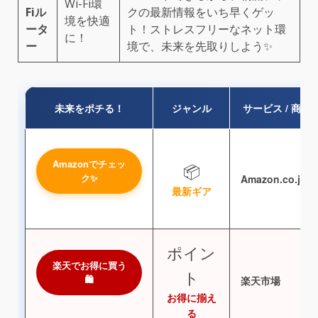
Wi-Fi環
Fiル
クの最新情報をいち早くゲッ
境を快適
ータ
ト！ストレスフリーなネット環
に！
ー
境で、未来を先取りしよう✨
未来をポチる！
ジャンル
サービス / 商品
Amazonでチェッ
📦
ク✨
Amazon.co.jp
最新ギア
ポイン
楽天でお得に買う
ト
🛍️
楽天市場
お得に揃え
る