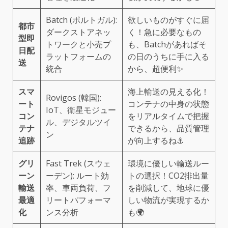
Batch (ポルトガル):
欲しいものがすぐに届
都市
ダークストアネッ
く！急に必要なもの
型即
トワークと小売プ
も、Batchがあればそ
日配
ラットフォームの
の日のうちに手に入る
送
統合
から、超便利✨
スマ
海上輸送の見える化！
Rovigos (韓国):
ート
コンテナの中身の状態
IoT、衛星モジュー
コン
をリアルタイムで把握
ル、デジタルツイ
テナ
できるから、品質管理
ン
追跡
が向上するね⚓
グリ
Fast Trek (スウェ
環境に優しい輸送ルー
ーン
ーデン): ルート効
トの選択！CO2排出量
輸送
率、車両負荷、フ
を削減して、地球に優
最適
リートパフォーマ
しい物流が実現するか
化
ンス分析
も🌍