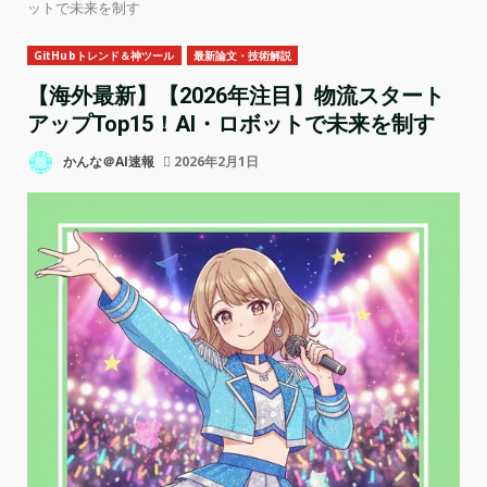
ットで未来を制す
GitHubトレンド＆神ツール
最新論文・技術解説
【海外最新】【2026年注目】物流スタート
アップTop15！AI・ロボットで未来を制す
かんな＠AI速報
2026年2月1日