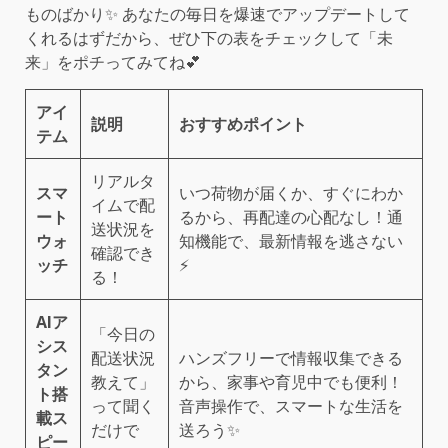
ものばかり✨ あなたの毎日を爆速でアップデートして
くれるはずだから、ぜひ下の表をチェックして「未
来」をポチってみてね💕
アイ
説明
おすすめポイント
テム
リアルタ
スマ
いつ荷物が届くか、すぐにわか
イムで配
ート
るから、再配達の心配なし！通
送状況を
ウォ
知機能で、最新情報を逃さない
確認でき
ッチ
⚡️
る！
AIア
「今日の
シス
配送状況
ハンズフリーで情報収集できる
タン
教えて」
から、家事や育児中でも便利！
ト搭
って聞く
音声操作で、スマートな生活を
載ス
だけで
送ろう✨
ピー