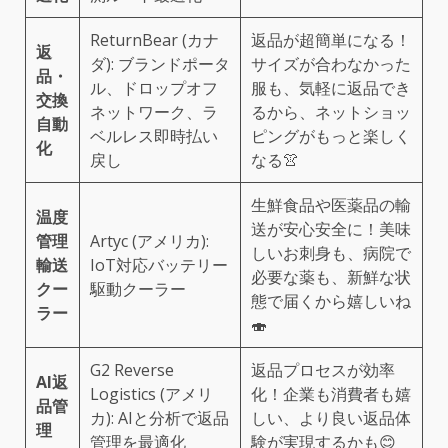
ReturnBear (カナ
返品が超簡単になる！
返
ダ): ブランドポータ
サイズが合わなかった
品・
ル、ドロップオフ
服も、気軽に返品でき
交換
ネットワーク、ラ
るから、ネットショッ
自動
ベルレス即時払い
ピングがもっと楽しく
化
戻し
なる👚
生鮮食品や医薬品の輸
温度
送が安心安全に！美味
管理
Artyc (アメリカ):
しいお刺身も、病院で
輸送
IoT対応バッテリー
必要な薬も、新鮮な状
クー
駆動クーラー
態で届くから嬉しいね
ラー
🍣
G2 Reverse
返品プロセスが効率
AI返
Logistics (アメリ
化！企業も消費者も嬉
品管
カ): AIと分析で返品
しい、より良い返品体
理
管理を最適化
験が実現するかも😊