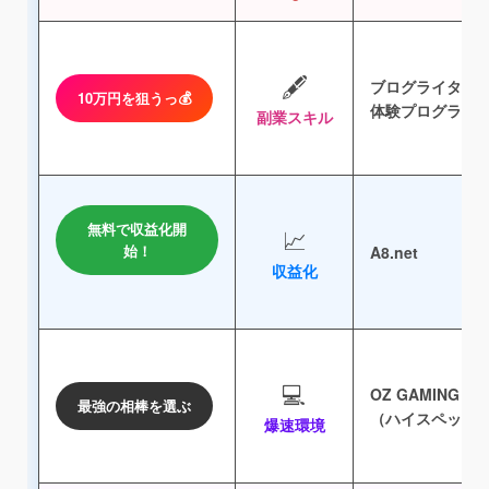
🖋️
ブログライター
10万円を狙うっ💰
体験プログラム
副業スキル
無料で収益化開
📈
始！
A8.net
収益化
💻
OZ GAMING
最強の相棒を選ぶ
（ハイスペックP
爆速環境