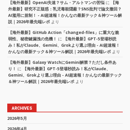
【海外最新】OpenAI失速？サム・アルトマンの苦悩
に
【海
外最新】研究不正疑惑：乳児毒殺隠蔽？SNS批判で論文撤回？
AI濫用に規制！ - AI超速報！かんなの最新テック＆神ツール解
説｜2026年最先端レポ
より
【海外最新】GitHub Action「changed-files」に重大な脆
弱性、秘密鍵漏洩の危機！
に
【海外最新】GPT-5登場秒読
み！私がClaude、Gemini、Grokより選ぶ理由 - AI超速報！
かんなの最新テック＆神ツール解説｜2026年最先端レポ
より
【海外最新】Galaxy WatchにGemini解禁？ただし条件あ
り！
に
【海外最新】GPT-5登場秒読み！私がClaude、
Gemini、Grokより選ぶ理由 - AI超速報！かんなの最新テック
＆神ツール解説｜2026年最先端レポ
より
ARCHIVES
2026年5月
2026年4月