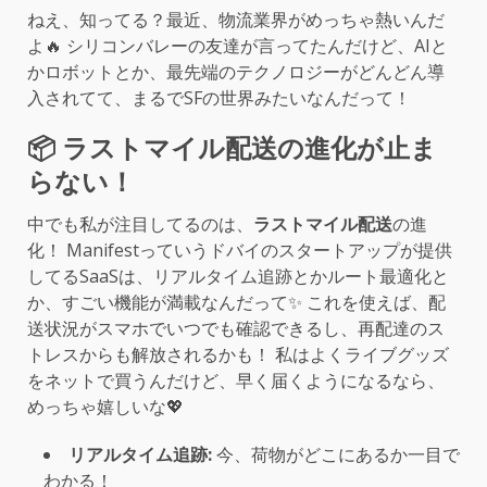
ねえ、知ってる？最近、物流業界がめっちゃ熱いんだ
よ🔥 シリコンバレーの友達が言ってたんだけど、AIと
かロボットとか、最先端のテクノロジーがどんどん導
入されてて、まるでSFの世界みたいなんだって！
📦 ラストマイル配送の進化が止ま
らない！
中でも私が注目してるのは、
ラストマイル配送
の進
化！ Manifestっていうドバイのスタートアップが提供
してるSaaSは、リアルタイム追跡とかルート最適化と
か、すごい機能が満載なんだって✨ これを使えば、配
送状況がスマホでいつでも確認できるし、再配達のス
トレスからも解放されるかも！ 私はよくライブグッズ
をネットで買うんだけど、早く届くようになるなら、
めっちゃ嬉しいな💖
リアルタイム追跡:
今、荷物がどこにあるか一目で
わかる！