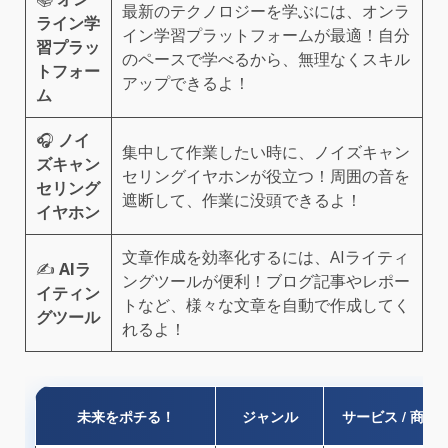
最新のテクノロジーを学ぶには、オンラ
ライン学
イン学習プラットフォームが最適！自分
習プラッ
のペースで学べるから、無理なくスキル
トフォー
アップできるよ！
ム
🎧
ノイ
集中して作業したい時に、ノイズキャン
ズキャン
セリングイヤホンが役立つ！周囲の音を
セリング
遮断して、作業に没頭できるよ！
イヤホン
文章作成を効率化するには、AIライティ
✍️
AIラ
ングツールが便利！ブログ記事やレポー
イティン
トなど、様々な文章を自動で作成してく
グツール
れるよ！
未来をポチる！
ジャンル
サービス / 商品