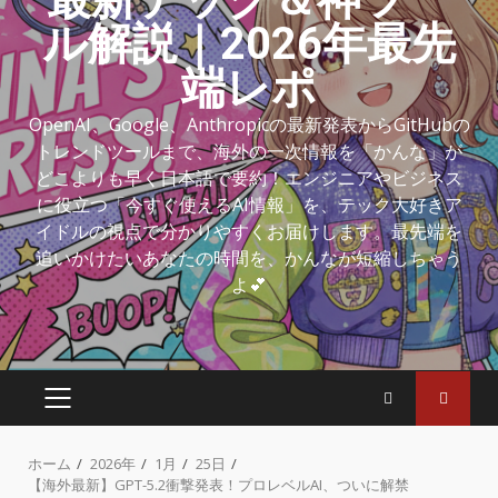
ル解説｜2026年最先
端レポ
OpenAI、Google、Anthropicの最新発表からGitHubの
トレンドツールまで、海外の一次情報を「かんな」が
どこよりも早く日本語で要約！エンジニアやビジネス
に役立つ「今すぐ使えるAI情報」を、テック大好きア
イドルの視点で分かりやすくお届けします。最先端を
追いかけたいあなたの時間を、かんなが短縮しちゃう
よ💕
ホーム
2026年
1月
25日
【海外最新】GPT-5.2衝撃発表！プロレベルAI、ついに解禁