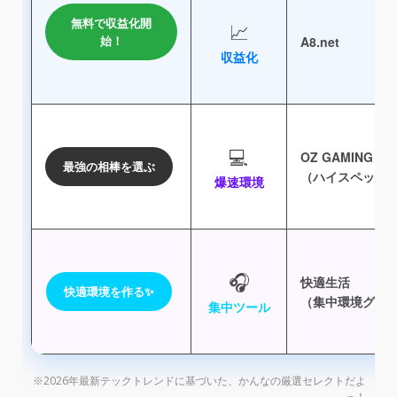
無料で収益化開
📈
始！
A8.net
収益化
💻
OZ GAMING
最強の相棒を選ぶ
（ハイスペックP
爆速環境
🎧
快適生活
快適環境を作る✨
（集中環境グッ
集中ツール
※2026年最新テックトレンドに基づいた、かんなの厳選セレクトだよ
っ！