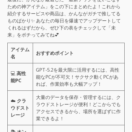
ための神アイテム」をこの下にまとめたよ！これから
紹介するサービスや商品は、かんながガチで推してる
ものばかり✨ あなたの毎日を爆速でアップデートして
くれるはずだから、ぜひ下の表をチェックして「未
来」をポチってみてね💕
アイテム
おすすめポイント
名
GPT-5.2を最大限に活用するには、高性
💻
高性
能なPCが不可欠！サクサク動くPCがあ
能PC
れば、作業効率も大幅アップ！
大量のデータを保存・管理するには、ク
☁️
クラ
ラウドストレージが便利！どこからでも
ウドスト
アクセスできるから、場所を選ばずに作
レージ
業できるよ！
📚
オン