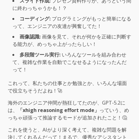
スライド作成:
プレゼン資料作りが、あっという間
に終わっちゃうかも！？
コーディング:
プログラミングがもっと簡単になる
って、エンジニアの友達が興奮してた！
画像認識:
画像を見て、それが何かを正確に判断す
る能力が、めっちゃ上がったらしい！
多段階ツール実行:
いろんなツールを組み合わせ
て、複雑な作業を自動でこなせるようになったんだ
って！
これって、私たちの仕事とか勉強とか、いろんな場面
で役立ちそうだよね！🚀
海外のエンジニア仲間が熱狂してたのが、GPT-5.2に
は、
「xhigh reasoning effort mode」
っていう、め
っちゃ頑張って推論するモードが追加されたこと！🤔
これを使うと、AIがより深く考えて、複雑な問題を解
決してくれるんだって！まるで、優秀なアシスタント