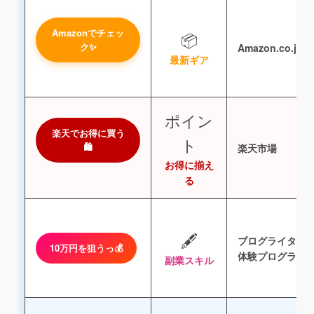
Amazonでチェッ
📦
ク✨
Amazon.co.jp
最新ギア
ポイン
楽天でお得に買う
ト
🛍️
楽天市場
お得に揃え
る
🖋️
ブログライター
10万円を狙うっ💰
体験プログラム
副業スキル