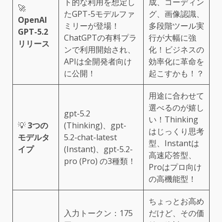
ト的な利用を想定し
成、コーディン
🚀
たGPT-5モデルファ
グ、画像認識、
OpenAI
ミリーが登場！
多段階ツール実
GPT-5.2
ChatGPTの有料プラ
行が大幅に強
リリース
ンで利用開始され、
化！ビジネスの
APIは全開発者向け
効率化に革命を
に公開！
起こすかも！？
用途に合わせて
選べるのが嬉し
gpt-5.2
い！Thinking
💡
3つの
(Thinking)、gpt-
はじっくり思考
モデルタ
5.2-chat-latest
型、Instantは
イプ
(Instant)、gpt-5.2-
高速応答型、
pro (Pro) の3種類！
Proはプロ向け
の高機能型！
ちょっとお高め
入力トークン：175
だけど、その価