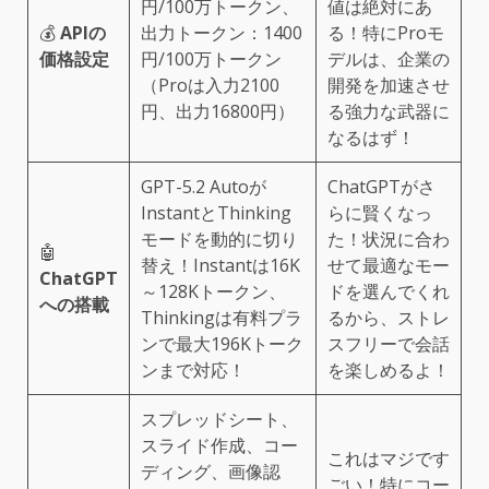
円/100万トークン、
値は絶対にあ
💰
APIの
出力トークン：1400
る！特にProモ
価格設定
円/100万トークン
デルは、企業の
（Proは入力2100
開発を加速させ
円、出力16800円）
る強力な武器に
なるはず！
GPT-5.2 Autoが
ChatGPTがさ
InstantとThinking
らに賢くなっ
モードを動的に切り
た！状況に合わ
🤖
替え！Instantは16K
せて最適なモー
ChatGPT
～128Kトークン、
ドを選んでくれ
への搭載
Thinkingは有料プラ
るから、ストレ
ンで最大196Kトーク
スフリーで会話
ンまで対応！
を楽しめるよ！
スプレッドシート、
スライド作成、コー
これはマジです
ディング、画像認
ごい！特にコー