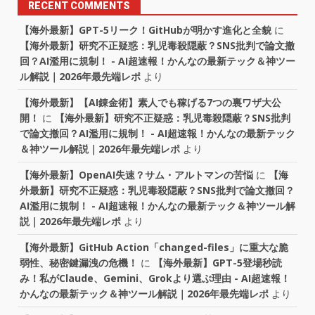
RECENT COMMENTS
【海外最新】GPT-5リーク！GitHubが明かす進化と全貌
に
【海外最新】研究不正疑惑：乳児毒殺隠蔽？SNS批判で論文撤
回？AI濫用に規制！ - AI超速報！かんなの最新テック＆神ツー
ル解説｜2026年最先端レポ
より
【海外最新】【AI錬金術】素人でも稼げる7つの裏ワザ大公
開！
に
【海外最新】研究不正疑惑：乳児毒殺隠蔽？SNS批判
で論文撤回？AI濫用に規制！ - AI超速報！かんなの最新テック
＆神ツール解説｜2026年最先端レポ
より
【海外最新】OpenAI失速？サム・アルトマンの苦悩
に
【海
外最新】研究不正疑惑：乳児毒殺隠蔽？SNS批判で論文撤回？
AI濫用に規制！ - AI超速報！かんなの最新テック＆神ツール解
説｜2026年最先端レポ
より
【海外最新】GitHub Action「changed-files」に重大な脆
弱性、秘密鍵漏洩の危機！
に
【海外最新】GPT-5登場秒読
み！私がClaude、Gemini、Grokより選ぶ理由 - AI超速報！
かんなの最新テック＆神ツール解説｜2026年最先端レポ
より