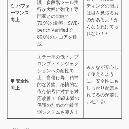
識、多段階ツール実
💪
パフォ
ディングの能力
行が大幅に強化！専
ーマンス
は目を見張るも
門家との比較で
向上
のがあるよ！か
70.9%の勝率、SWE-
んなも負けてら
bench Verifiedで
れない！⚡️
80.0%のスコアを達
成！
エラー率の低下、プ
ロンプトインジェク
みんなが安心し
ションへの耐性向
て使えるよう
上、自傷行為、精神
🛡️
安全性
に、安全性にも
的な苦痛、感情的な
向上
しっかり配慮さ
依存信号に対する対
れてるのが嬉し
応改善！18歳未満の
いね！👍
保護のための年齢予
測システムも導入！