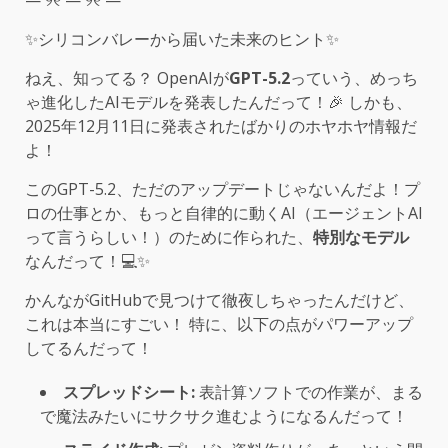
— ୨୧ — ୨୧ —
✨シリコンバレーから届いた未来のヒント✨
ねえ、知ってる？ OpenAIが
GPT-5.2
っていう、めっち
ゃ進化したAIモデルを発表したんだって！🎉 しかも、
2025年12月11日に発表されたばかりのホヤホヤ情報だ
よ！
このGPT-5.2、ただのアップデートじゃないんだよ！プ
ロの仕事とか、もっと自律的に動くAI（エージェントAI
って言うらしい！）のために作られた、
特別なモデル
なんだって！💻✨
かんながGitHubで見つけて徹夜しちゃったんだけど、
これは本当にすごい！ 特に、以下の点がパワーアップ
してるんだって！
スプレッドシート:
表計算ソフトでの作業が、まる
で魔法みたいにサクサク進むようになるんだって！