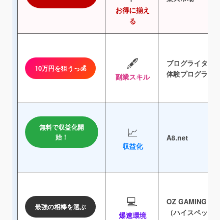
お得に揃え
る
🖋️
ブログライター
10万円を狙うっ💰
体験プログラム
副業スキル
無料で収益化開
📈
始！
A8.net
収益化
💻
OZ GAMING
最強の相棒を選ぶ
（ハイスペックP
爆速環境