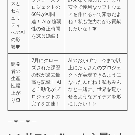
スと
ロジェクトの
安全で便利なソフトウェ
セキ
60%がAI関
アを作れるって素敵だよ
ュリ
連！ AIが脆弱
ね！私も微力ながら貢献
ティ
性の修正時間
したいな！💖
へのAI
を30%短縮！
の影
響🛡️
7月にクロー
AIのおかげで、今まで以
開発
ズされた課題
上にたくさんのプロジェ
者の
の数が過去最
クトが実現できるように
生産
高を記録！ AI
なったんだね！私もみん
性爆
と自動化がプ
なと一緒に、世界を驚か
上が
ロジェクトの
せるようなアイデアを形
り💥
完了を加速！
にしたい！✨
— ୨୧ — ୨୧ —