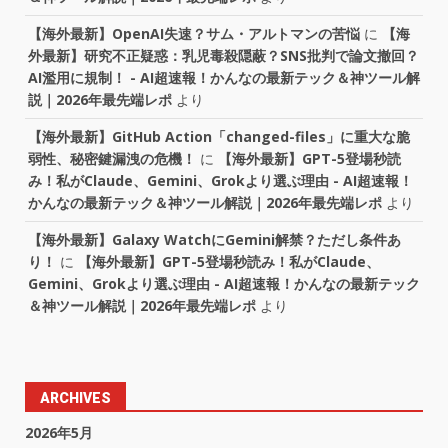
【海外最新】OpenAI失速？サム・アルトマンの苦悩
に
【海
外最新】研究不正疑惑：乳児毒殺隠蔽？SNS批判で論文撤回？
AI濫用に規制！ - AI超速報！かんなの最新テック＆神ツール解
説｜2026年最先端レポ
より
【海外最新】GitHub Action「changed-files」に重大な脆
弱性、秘密鍵漏洩の危機！
に
【海外最新】GPT-5登場秒読
み！私がClaude、Gemini、Grokより選ぶ理由 - AI超速報！
かんなの最新テック＆神ツール解説｜2026年最先端レポ
より
【海外最新】Galaxy WatchにGemini解禁？ただし条件あ
り！
に
【海外最新】GPT-5登場秒読み！私がClaude、
Gemini、Grokより選ぶ理由 - AI超速報！かんなの最新テック
＆神ツール解説｜2026年最先端レポ
より
ARCHIVES
2026年5月