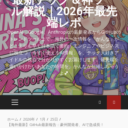
ル解説｜2026年最先
端レポ
OpenAI、Google、Anthropicの最新発表からGitHubの
トレンドツールまで、海外の一次情報を「かんな」が
どこよりも早く日本語で要約！エンジニアやビジネス
に役立つ「今すぐ使えるAI情報」を、テック大好きア
イドルの視点で分かりやすくお届けします。最先端を
追いかけたいあなたの時間を、かんなが短縮しちゃう
よ💕
ホーム
2026年
1月
25日
【海外最新】GitHub最新報告：豪州開発者、AIで急成長！