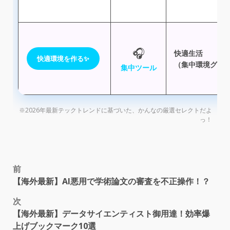
🎧
快適生活
快適環境を作る✨
（集中環境グッ
集中ツール
※2026年最新テックトレンドに基づいた、かんなの厳選セレクトだよ
っ！
以下は参考リソースの一覧です。
مافيا-المخدرات-رئيس-الإكوادور-يطلب-مس
ai詐欺から身を守る！フェイク画像を見抜く3つの
恋のリベンジ！占いと恋愛リアリティーショー、
リクルートの恋活アプリ「matchbook」ってどんな感じ？
ハッピーメール、恋愛応援youtubeチャンネル開設！ナ
謎解きx恋活！tiktoker-urchin-志の隠した手紙を探せ！
【としくんblog】エアドロップ参加方法完全ガイド
大阪メトロ沿線で運命の出会い！地域活性化婚活
40代婚活、アプリで出会いを掴むコツ
بايدن-يعلن-خطة-إنفاق-اجتماعي-بقيمة-1-75-تر
日本最大級！スタートアップ専門展示会「climbers-startup-japan-2023
マッチングアプリ戦国時代、勝つのはどこ？
なぜ男は「清潔感がない」と言われるのか？
ペアーズ、マイナンバーカード認証導入！安全＆
أفغانستان-طالبان-تصدر-مرسوما-لـإقرار
20代女性が語る！年上男性との恋愛、理想と現実
ホークスファン必見！恋も応援！鷹祭チケットget
عطلة-نهاية-الأسبوع-في-الإمارات-لماذا-ق
20代後半～30代前半の結婚観：マッチングアプリ利
【戦慄】マッチングアプリで遭遇！恐怖line男図鑑
2026年コマース市場予測：aiが変える7つの注目トレン
終電時刻入りパーカー爆売れ！dineが紳士淑女向け
علماء-الصواريخ-وجراحو-الأعصاب-ليسوا-ب
25～44歳未婚女性のホンネ！恋愛・結婚どうしよう
pairs、安心・安全強化！不正対策5つの新施策
كأس-العرب-تونس-تواجه-الجزائر-في-نهائي-ا
20代30代会社員女性のホンネ！マッチングアプリ疲
zozo、ファッションで恋活！aiマッチングアプリ「zozoマ
ひろゆき「男はなんとかなるけど、女は大変」そ
روسيا-وأوكرانيا-المفوضية-الأوروبية-ت
【マチアプ選びの迷子卒業】専門家があなたに最
「草食系男子」が女性からのアプローチに弱い9つ
التغير-المناخي-كيف-تحولت-بقعة-من-نفايا
マッチングアプリ成功の秘訣：恋人ができる男女
20代が結婚相談所を選ぶ理由
初デート必勝コーデ：ワンピース、スカート、パ
blog
恋活アプリ新潮流！マッチングアプリ不要の出会
コマースの未来を掴む！2026年トレンド予測レポー
モテる秘訣は「中性的な魅力」にあり！
高倉健さんのパートナー、17年の真実を告白
鈴木奈々、ガチ婚活！マッチングアプリで理想の
【クリスマスまでに！】人気者が教える出会いの
aiが恋をアシスト！モテるメッセージを自動生成
2025年、全国5都市で「メガ級の出会い」！-mega-love-fes開催！
「職場以外」で偶然の出会い！イノベーションを
マッチングアプリ婚増加も未婚率改善せず？3つの
絶望からの逆転劇：アプリマスター徳光、運命の
【line交換保証】次世代マッチングアプリ「pipeline」登
裏垢女子なりすまし詐欺の手口と対策
【before-after写真公開】劇的変化！マッチングアプリで
z世代必見！tinder安全対策、日本発の秘密機能とは？
タップル会員数700万人突破！国内最大級マッチン
マッチングアプリ、出会いの鍵は会話力！女性が
50代、夏に恋してつながる！r50timeフォトコン開催
ペアーズ、マイナンバーで本人確認がより簡単に
امرأة-تتولى-قيادة-شرطة-نيويورك-للمرة-ا
「ロマンス詐欺」急増！巧妙手口と対策を徹底解
メガ級の恋、始まる！2025年、東京・大阪・福岡で
話題沸騰！相席スポット5選で運命の出会いを掴む
全米騒然！男性レビューアプリ「tea」の衝撃
فيروس-كورونا-من-أين-جاء-متحور-أوميكرون
大阪「メガ恋フェス」7-19開催！800人が出会う1日限り
ペアーズxdazn、大阪ダービーで恋が実る！？特別観
マッチングアプリのドタキャン実態調査！男女の
マッチングアプリで出会った地雷男の自爆line！「
home
「モテたい弁護士」婚活苦戦記
未婚者がハマるsns判明！x利用者の恋愛事情を徹底
大阪メトロ、恋のミスマッチトレイン発車！
尽くしすぎ妻の末路不倫夫との離婚と再婚、そ
恋活卒業！マトモな男と即付き合う最新メソッド
出会いの形、激変！2022年「マッチングアプリ婚」
guで見つけた！初デートで絶対好印象を与える春の
男心を掴む！lineスタンプ戦略：少年漫画系で親近
【日本未上陸】クリス・プラット最新作、酷評で
出会いを革新！eight主催「営業マーケdx比較･導入展2024
御札の力：不思議体験と開運の法則
モテ男に女児が多いのは因果応報？
マッチングアプリ実態調査：利用期間と出会いの
街コン・合コンアプリ決定版！出会いを叶える厳
ペット好き必見！アモルペットの真相：出会いの
【日本未上陸】ティモシー＆カイリー、同棲生活
次世代scを創る！nrf2026トレンド速報＆スタートアップ
42歳小林アナ、「最後の恋」は妥協ゼロ！イケメン
ぼったくり！？六本木15分デートで2万円
ペアーズxバチェラー・ジャパン！恋が始まるフ
ひろゆき流、人間関係が楽になる期待しない
home
blog
仮想通貨 チャート一斉比較・一覧化
出会いはマッチングアプリが主流に？
エンタメ業界の革命！pato-awards-2025密着動画公開👑
マッチングアプリで恋人を作る秘訣：男女1000人調
婚活女子の迷走と成功法則：結婚相談所所長が語
マッチングアプリ、20代の出会いの場2位に！成約
【としくんblog】メタバース仮想通貨投資入門：初
衝撃データ！生涯未婚、セックスレス日本の恋
マッチングアプリ実態調査2025：出会い、交際、結
アプ活沼から奇跡の再会！6割妻夫木聡との恋の結
38歳バツイチ独身女、マッチングアプリでイケメン
maum（マウム）：350万人が語学＆交流で高評価！ユー
即マッチング！「リンクル」で理想の出会いを実
【としくんblog】defi革命：金融の未来を切り拓く分散
最新恋活サービス：メタバース婚活からaiマッチン
就活アプリは出会い系？社長と晩ごはんの実態
脳年齢診断アプリおすすめランキング
経営者必見！マッチングアプリ「colabo」にブースト
20代の投資詐欺被害が深刻化！シニアの3倍、巧妙
【としくんblog】イーサリアム大型アップデート：
婚活アプリで結婚詐欺未遂！？40代女性ライターが
ペアーズ、ロマンス詐欺撲滅へ！-新対策で安全強
前
【海外最新】AI悪用で学術論文の審査を不正操作！？
次
【海外最新】データサイエンティスト御用達！効率爆
上げブックマーク10選