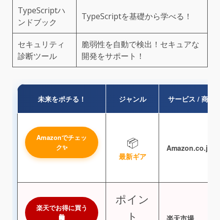
TypeScriptハ
TypeScriptを基礎から学べる！
ンドブック
セキュリティ
脆弱性を自動で検出！セキュアな
診断ツール
開発をサポート！
未来をポチる！
ジャンル
サービス / 商品
Amazonでチェッ
📦
ク✨
Amazon.co.jp
最新ギア
ポイン
楽天でお得に買う
ト
🛍️
楽天市場