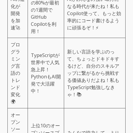
の80%が最初
化が
なる時代が来たね！私も
の1週間で
開発
Copilot使って、もっと効
GitHub
を加
率的にコード書けるよう
Copilotを利
速🚀
に頑張るぞ！⚡️
用！
プロ
グラ
新しい言語を学ぶのっ
TypeScriptが
ミン
て、ちょっとドキドキす
世界中で人気
グ言
るけど、自分のスキルア
急上昇！
語の
ップに繋がるから挑戦す
PythonもAI開
トレ
る価値ありだよね！私も
発で大活躍
ンド
TypeScript勉強しなき
中！
変化
ゃ！📚
🌍
オー
プン
上位10のオー
ソー
プンソースプ
みんなで協力して、より