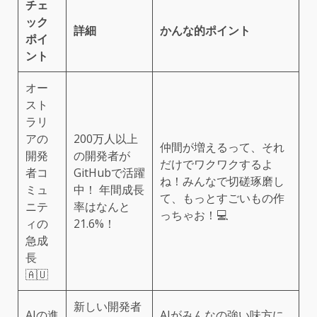
チェ
ック
詳細
かんな的ポイント
ポイ
ント
オー
スト
ラリ
アの
200万人以上
仲間が増えるって、それ
開発
の開発者が
だけでワクワクするよ
者コ
GitHubで活躍
ね！みんなで切磋琢磨し
ミュ
中！ 年間成長
て、もっとすごいもの作
ニテ
率はなんと
っちゃお！💻
ィの
21.6%！
急成
長
🇦🇺
新しい開発者
AIの進
AIがみんなの強い味方に