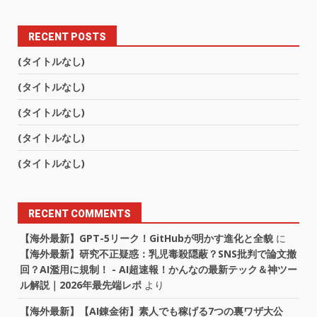
RECENT POSTS
(タイトルなし)
(タイトルなし)
(タイトルなし)
(タイトルなし)
(タイトルなし)
RECENT COMMENTS
【海外最新】GPT-5リーク！GitHubが明かす進化と全貌
に
【海外最新】研究不正疑惑：乳児毒殺隠蔽？SNS批判で論文撤
回？AI濫用に規制！ - AI超速報！かんなの最新テック＆神ツー
ル解説｜2026年最先端レポ
より
【海外最新】【AI錬金術】素人でも稼げる7つの裏ワザ大公