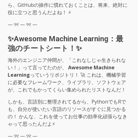
ら、GitHubの操作に慣れておくことは、将来、絶対に
役に立つと思うんだよね！ ⚡️
— ୨୧ — ୨୧ —
✨Awesome Machine Learning：最
強のチートシート！✨
海外のエンジニア仲間が、「これなしじゃ生きられな
い！」って言ってたのが、
Awesome Machine
Learning
っていうリポジトリ！ 🚀 これは、機械学習
に必要なフレームワーク、ライブラリ、ソフトウェア
が、これでもかってくらい集められたリストなんだ！
しかも、言語別に整理されてるから、PythonでもRで
も、自分が使いたい言語のリソースがすぐに見つかる
の！ かんな、これを使ってお仕事の効率化頑張らなき
ゃって思ったんだよ⚡️
— ୨୧ — ୨୧ —