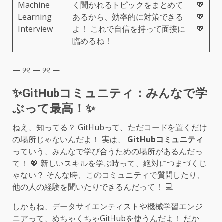
Machine
く聞かれるトピックをまとめて
💖
Learning
あるから、効率的に対策できる
💖
Interview
よ！ これで自信を持って面接に
💖
臨めるね！
— ୨୧ — ୨୧ —
✨GitHubコミュニティ：みんなで学
ぶって最高！✨
ねえ、知ってる？ GitHubって、ただコードを置くだけ
の場所じゃないんだよ！ 実は、
GitHubコミュニティ
っていう、みんなで学び合うための場所があるんだっ
て！ 💖 新しいスキルを学ぶ時って、絶対につまづくじ
ゃない？ そんな時、このコミュニティで質問したり、
他の人の経験を聞いたりできるんだって！ 💻
しかもね、データサイエンティストや機械学習エンジ
ニアって、めちゃくちゃGitHubを使うんだよ！ だか