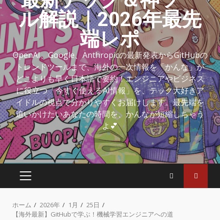
ル解説｜2026年最先
端レポ
OpenAI、Google、Anthropicの最新発表からGitHubの
トレンドツールまで、海外の一次情報を「かんな」が
どこよりも早く日本語で要約！エンジニアやビジネス
に役立つ「今すぐ使えるAI情報」を、テック大好きア
イドルの視点で分かりやすくお届けします。最先端を
追いかけたいあなたの時間を、かんなが短縮しちゃう
よ💕
ホーム
2026年
1月
25日
【海外最新】GitHubで学ぶ！機械学習エンジニアへの道