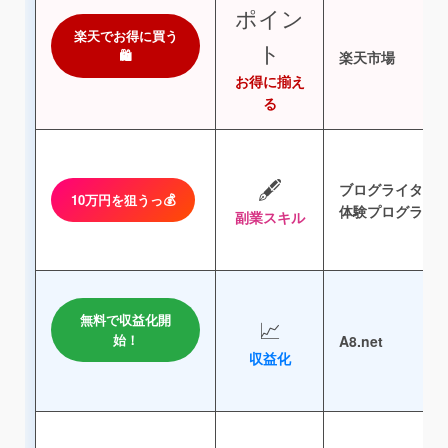
ポイン
楽天でお得に買う
ト
🛍️
楽天市場
お得に揃え
る
🖋️
ブログライター
10万円を狙うっ💰
体験プログラム
副業スキル
無料で収益化開
📈
始！
A8.net
収益化