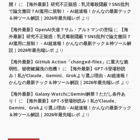
開！
に
【海外最新】研究不正疑惑：乳児毒殺隠蔽？SNS批判
で論文撤回？AI濫用に規制！ - AI超速報！かんなの最新テック
＆神ツール解説｜2026年最先端レポ
より
【海外最新】OpenAI失速？サム・アルトマンの苦悩
に
【海
外最新】研究不正疑惑：乳児毒殺隠蔽？SNS批判で論文撤回？
AI濫用に規制！ - AI超速報！かんなの最新テック＆神ツール解
説｜2026年最先端レポ
より
【海外最新】GitHub Action「changed-files」に重大な脆
弱性、秘密鍵漏洩の危機！
に
【海外最新】GPT-5登場秒読
み！私がClaude、Gemini、Grokより選ぶ理由 - AI超速報！
かんなの最新テック＆神ツール解説｜2026年最先端レポ
より
【海外最新】Galaxy WatchにGemini解禁？ただし条件あ
り！
に
【海外最新】GPT-5登場秒読み！私がClaude、
Gemini、Grokより選ぶ理由 - AI超速報！かんなの最新テック
＆神ツール解説｜2026年最先端レポ
より