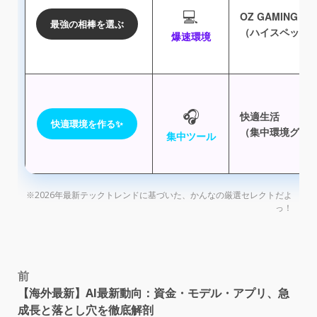
💻
OZ GAMING
最強の相棒を選ぶ
（ハイスペックP
爆速環境
🎧
快適生活
快適環境を作る✨
（集中環境グッ
集中ツール
※2026年最新テックトレンドに基づいた、かんなの厳選セレクトだよ
っ！
以下は参考リソースの一覧です。
مافيا-المخدرات-رئيس-الإكوادور-يطلب-مس
ai詐欺から身を守る！フェイク画像を見抜く3つの
恋のリベンジ！占いと恋愛リアリティーショー、
リクルートの恋活アプリ「matchbook」ってどんな感じ？
ハッピーメール、恋愛応援youtubeチャンネル開設！ナ
謎解きx恋活！tiktoker-urchin-志の隠した手紙を探せ！
【としくんblog】エアドロップ参加方法完全ガイド
大阪メトロ沿線で運命の出会い！地域活性化婚活
40代婚活、アプリで出会いを掴むコツ
بايدن-يعلن-خطة-إنفاق-اجتماعي-بقيمة-1-75-تر
日本最大級！スタートアップ専門展示会「climbers-startup-japan-2023
マッチングアプリ戦国時代、勝つのはどこ？
なぜ男は「清潔感がない」と言われるのか？
ペアーズ、マイナンバーカード認証導入！安全＆
أفغانستان-طالبان-تصدر-مرسوما-لـإقرار
20代女性が語る！年上男性との恋愛、理想と現実
ホークスファン必見！恋も応援！鷹祭チケットget
عطلة-نهاية-الأسبوع-في-الإمارات-لماذا-ق
20代後半～30代前半の結婚観：マッチングアプリ利
【戦慄】マッチングアプリで遭遇！恐怖line男図鑑
2026年コマース市場予測：aiが変える7つの注目トレン
終電時刻入りパーカー爆売れ！dineが紳士淑女向け
علماء-الصواريخ-وجراحو-الأعصاب-ليسوا-ب
25～44歳未婚女性のホンネ！恋愛・結婚どうしよう
pairs、安心・安全強化！不正対策5つの新施策
كأس-العرب-تونس-تواجه-الجزائر-في-نهائي-ا
20代30代会社員女性のホンネ！マッチングアプリ疲
zozo、ファッションで恋活！aiマッチングアプリ「zozoマ
ひろゆき「男はなんとかなるけど、女は大変」そ
روسيا-وأوكرانيا-المفوضية-الأوروبية-ت
【マチアプ選びの迷子卒業】専門家があなたに最
「草食系男子」が女性からのアプローチに弱い9つ
التغير-المناخي-كيف-تحولت-بقعة-من-نفايا
マッチングアプリ成功の秘訣：恋人ができる男女
20代が結婚相談所を選ぶ理由
初デート必勝コーデ：ワンピース、スカート、パ
blog
恋活アプリ新潮流！マッチングアプリ不要の出会
コマースの未来を掴む！2026年トレンド予測レポー
モテる秘訣は「中性的な魅力」にあり！
高倉健さんのパートナー、17年の真実を告白
鈴木奈々、ガチ婚活！マッチングアプリで理想の
【クリスマスまでに！】人気者が教える出会いの
aiが恋をアシスト！モテるメッセージを自動生成
2025年、全国5都市で「メガ級の出会い」！-mega-love-fes開催！
「職場以外」で偶然の出会い！イノベーションを
マッチングアプリ婚増加も未婚率改善せず？3つの
絶望からの逆転劇：アプリマスター徳光、運命の
【line交換保証】次世代マッチングアプリ「pipeline」登
裏垢女子なりすまし詐欺の手口と対策
【before-after写真公開】劇的変化！マッチングアプリで
z世代必見！tinder安全対策、日本発の秘密機能とは？
タップル会員数700万人突破！国内最大級マッチン
マッチングアプリ、出会いの鍵は会話力！女性が
50代、夏に恋してつながる！r50timeフォトコン開催
ペアーズ、マイナンバーで本人確認がより簡単に
امرأة-تتولى-قيادة-شرطة-نيويورك-للمرة-ا
「ロマンス詐欺」急増！巧妙手口と対策を徹底解
メガ級の恋、始まる！2025年、東京・大阪・福岡で
話題沸騰！相席スポット5選で運命の出会いを掴む
全米騒然！男性レビューアプリ「tea」の衝撃
فيروس-كورونا-من-أين-جاء-متحور-أوميكرون
大阪「メガ恋フェス」7-19開催！800人が出会う1日限り
ペアーズxdazn、大阪ダービーで恋が実る！？特別観
マッチングアプリのドタキャン実態調査！男女の
マッチングアプリで出会った地雷男の自爆line！「
home
「モテたい弁護士」婚活苦戦記
未婚者がハマるsns判明！x利用者の恋愛事情を徹底
大阪メトロ、恋のミスマッチトレイン発車！
尽くしすぎ妻の末路不倫夫との離婚と再婚、そ
恋活卒業！マトモな男と即付き合う最新メソッド
出会いの形、激変！2022年「マッチングアプリ婚」
guで見つけた！初デートで絶対好印象を与える春の
男心を掴む！lineスタンプ戦略：少年漫画系で親近
【日本未上陸】クリス・プラット最新作、酷評で
出会いを革新！eight主催「営業マーケdx比較･導入展2024
御札の力：不思議体験と開運の法則
モテ男に女児が多いのは因果応報？
マッチングアプリ実態調査：利用期間と出会いの
街コン・合コンアプリ決定版！出会いを叶える厳
ペット好き必見！アモルペットの真相：出会いの
【日本未上陸】ティモシー＆カイリー、同棲生活
次世代scを創る！nrf2026トレンド速報＆スタートアップ
42歳小林アナ、「最後の恋」は妥協ゼロ！イケメン
ぼったくり！？六本木15分デートで2万円
ペアーズxバチェラー・ジャパン！恋が始まるフ
ひろゆき流、人間関係が楽になる期待しない
home
blog
仮想通貨 チャート一斉比較・一覧化
出会いはマッチングアプリが主流に？
エンタメ業界の革命！pato-awards-2025密着動画公開👑
マッチングアプリで恋人を作る秘訣：男女1000人調
婚活女子の迷走と成功法則：結婚相談所所長が語
マッチングアプリ、20代の出会いの場2位に！成約
【としくんblog】メタバース仮想通貨投資入門：初
衝撃データ！生涯未婚、セックスレス日本の恋
マッチングアプリ実態調査2025：出会い、交際、結
アプ活沼から奇跡の再会！6割妻夫木聡との恋の結
38歳バツイチ独身女、マッチングアプリでイケメン
maum（マウム）：350万人が語学＆交流で高評価！ユー
即マッチング！「リンクル」で理想の出会いを実
【としくんblog】defi革命：金融の未来を切り拓く分散
最新恋活サービス：メタバース婚活からaiマッチン
就活アプリは出会い系？社長と晩ごはんの実態
脳年齢診断アプリおすすめランキング
経営者必見！マッチングアプリ「colabo」にブースト
20代の投資詐欺被害が深刻化！シニアの3倍、巧妙
【としくんblog】イーサリアム大型アップデート：
婚活アプリで結婚詐欺未遂！？40代女性ライターが
ペアーズ、ロマンス詐欺撲滅へ！-新対策で安全強
前
【海外最新】AI最新動向：資金・モデル・アプリ、急
成長と落とし穴を徹底解剖