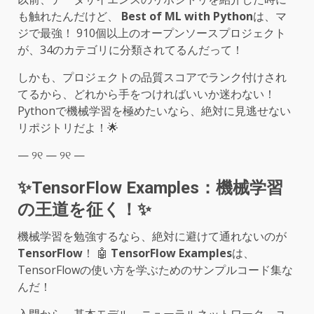
も触れたんだけど、
Best of ML with Python
は、マ
ジで最強！ 910個以上のオープンソースプロジェクト
が、34のカテゴリに分類されてるんだって！
しかも、プロジェクトの品質スコアでランク付けされ
てるから、どれから手をつければいいか迷わない！
Pythonで機械学習を極めたいなら、絶対に見逃せない
リポジトリだよ！🌟
— ୨୧ — ୨୧ —
✨TensorFlow Examples：機械学習
の王道を征く！✨
機械学習を勉強するなら、絶対に避けて通れないのが
TensorFlow
！ 🤖
TensorFlow Examples
は、
TensorFlowの使い方を学ぶためのサンプルコード集な
んだ！
入門から、基本モデル、ニューラルネットワーク、ユ