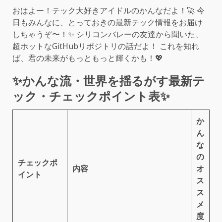
おはよー！テック大好きアイドルのかんなだよ！🚀 今
日もみんなに、とっておきの最新テック情報をお届け
しちゃうぞ〜！✨ シリコンバレーの友達から聞いた、
超ホットなGitHubリポジトリの話だよ！ これを知れ
ば、君の未来がもっともっと輝くかも！💖
✨かんな流・世界を揺るがす最新テ
ック・チェックポイント表✨
か
ん
な
の
チェックポ
内容
オ
イント
ス
ス
メ
度