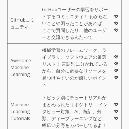
GitHubユーザーの学習をサポー
トするコミュニティ！ わからな
💖
GitHubコミ
いことや困ったことがあれば、
💖
ュニティ
ここで質問したり、他のユーザ
💖
ーと交流できるんだって！
機械学習のフレームワーク、ラ
イブラリ、ソフトウェアの厳選
💖
Awesome
リスト！ 言語別に分かれている
💖
Machine
から、自分に必要なリソースを
💖
Learning
見つけやすいのが嬉しいポイン
💖
ト！
トピック別にチュートリアルが
Machine
まとめられたリポジトリ！ イン
💖
Learning
タビュー対策、AI、統計、分
💖
Tutorials
類、ディープラーニングなど、
💖
幅広い分野をカバーしてるよ！