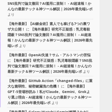
SNS批判で論文撤回？AI濫用に規制！ - AI超速報！か
んなの最新テック＆神ツール解説｜2026年最先端レポ
より
【海外最新】【AI錬金術】素人でも稼げる7つの裏ワ
ザ大公開！
に
【海外最新】研究不正疑惑：乳児毒殺
隠蔽？SNS批判で論文撤回？AI濫用に規制！ - AI超速
報！かんなの最新テック＆神ツール解説｜2026年最先
端レポ
より
【海外最新】OpenAI失速？サム・アルトマンの苦悩
に
【海外最新】研究不正疑惑：乳児毒殺隠蔽？SNS批
判で論文撤回？AI濫用に規制！ - AI超速報！かんなの
最新テック＆神ツール解説｜2026年最先端レポ
より
【海外最新】GitHub Action「changed-files」に重
大な脆弱性、秘密鍵漏洩の危機！
に
【海外最新】
GPT-5登場秒読み！私がClaude、Gemini、Grokよ
り選ぶ理由 - AI超速報！かんなの最新テック＆神ツー
ル解説｜2026年最先端レポ
より
【海外最新】Galaxy WatchにGemini解禁？ただし