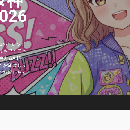
＆神
26
Hubのトレンド
りも早く日本
えるAI情
くお届けしま
が短縮しちゃ