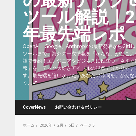
の最新テック
ツール解説｜20
年最先端レポ
OpenAI、Google、Anthropicの最新発表からGit
ツールまで、海外の一次情報を「かんな」がどこよ
語で要約！エンジニアやビジネスに役立つ「今すぐ使
報」を、テック大好きアイドルの視点で分かりやす
す。最先端を追いかけたいあなたの時間を、かんな
うよ💕
CoverNews
お問い合わせ＆ポリシー
ホーム
2026年
2月
6日
ページ 5